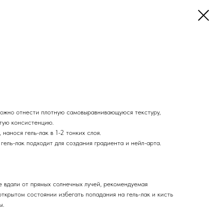
можно отнести плотную самовыравнивающуюся текстуру,
тую консистенцию.
 нанося гель-лак в 1-2 тонких слоя.
ель-лак подходит для создания градиента и нейл-арта.
е вдали от прямых солнечных лучей, рекомендуемая
ткрытом состоянии избегать попадания на гель-лак и кисть
ы.