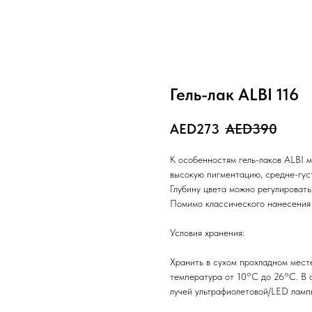
Гель-лак ALBI 116
273
390
К особенностям гель-лаков ALBI 
высокую пигментацию, средне-гус
Глубину цвета можно регулировать,
Помимо классического нанесения г
Условия хранения:
⠀
Хранить в сухом прохладном мест
температура от 10°С до 26°С. В о
лучей ультрафиолетовой/LED ламп