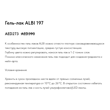
Гель-лак ALBI 197
273
390
К особенностям гель-лаков ALBI можно отнести плотную самовыравнивающуюся
текстуру, высокую пигментацию, средне-густую консистенцию.
Глубину цвета можно регулировать, нанося гель-лак в 1-2 тонких слоя.
Помимо классического нанесения гель-лак подходит для создания градиента и
нейл-арта.
Условия хранения:
⠀
Хранить в сухом прохладном месте вдали от прямых солнечных лучей,
рекомендуемая температура от 10°С до 26°С. В открытом состоянии избегать
попадания на гель-лак и кисть лучей ультрафиолетовой/LED лампы.