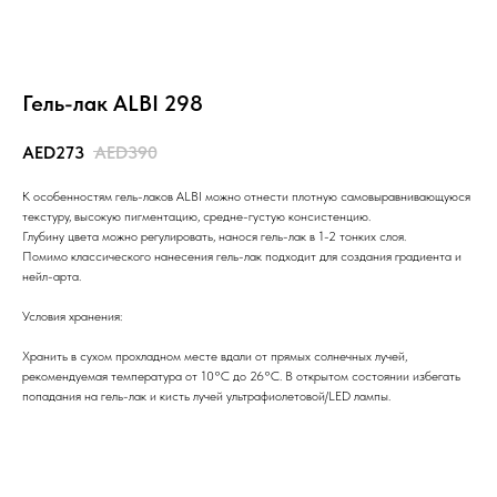
Гель-лак ALBI 298
273
390
К особенностям гель-лаков ALBI можно отнести плотную самовыравнивающуюся
текстуру, высокую пигментацию, средне-густую консистенцию.
Глубину цвета можно регулировать, нанося гель-лак в 1-2 тонких слоя.
Помимо классического нанесения гель-лак подходит для создания градиента и
нейл-арта.
Условия хранения:
⠀
Хранить в сухом прохладном месте вдали от прямых солнечных лучей,
рекомендуемая температура от 10°С до 26°С. В открытом состоянии избегать
попадания на гель-лак и кисть лучей ультрафиолетовой/LED лампы.